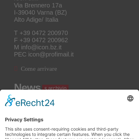
Via Brennero 17a
I-39040 Varna (BZ)
Alto Adige/ Italia
T
+39 0472 200970
F +39 0472 200962
M
info@icon.bz.it
PEC
icon@profimail.it
Come arrivare
News
archivio
Software di programmazione S5 for Windows
Software di programmazione S5 for Windows Per il
revamping di vecchi impianti fatti con i PLC S5, è
disponibile il software di programmazione chiamato 'S5
for Windows' per poter fare velocemente modifiche o
revamping di vecchi impianti. E' possibile avere una
demo...