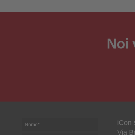
Noi 
iCon s
Via B