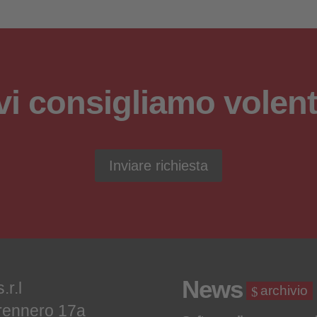
vi consigliamo volenti
Inviare richiesta
News
.r.l
archivio
rennero 17a