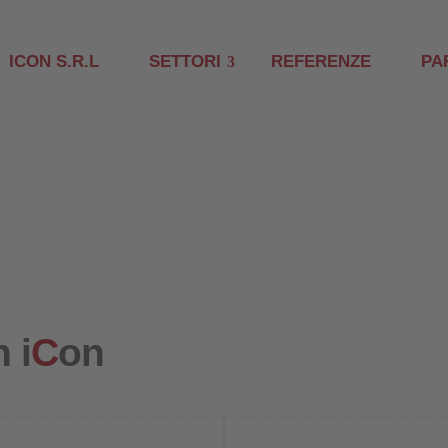
ICON S.R.L
SETTORI
REFERENZE
PA
 i
C
on