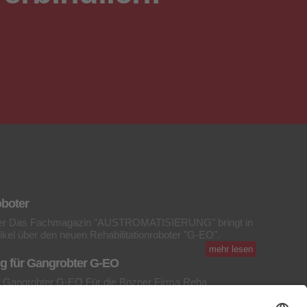
oboter
oter Das Fachmagazin "AUSTROMATISIERUNG" bringt in
ikel über den neuen Rehabilitationroboter "G-EO".
mehr lesen
ng für Gangrobter G-EO
ür Gangrobter G-EO Für die Bozner Firma Reha
euerung für einen 8 Achsen Roboter für die Rehabilitation