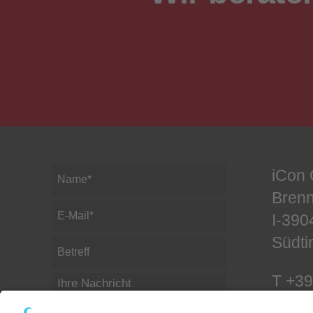
iCon
Brenn
I-390
Südtir
T
+39
F +3