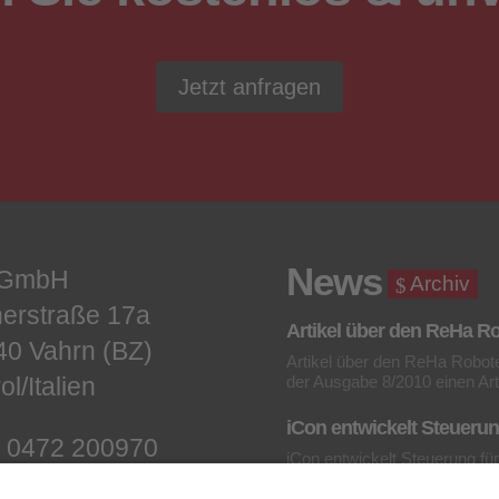
Jetzt anfragen
News
 GmbH
Archiv
erstraße 17a
Artikel über den ReHa R
40 Vahrn (BZ)
Artikel über den ReHa Rob
ol/Italien
der Ausgabe 8/2010 einen Art
iCon entwickelt Steueru
 0472 200970
iCon entwickelt Steuerung f
9 0472 200962
Technologies hat iCon eine St
der unteren Extremität...